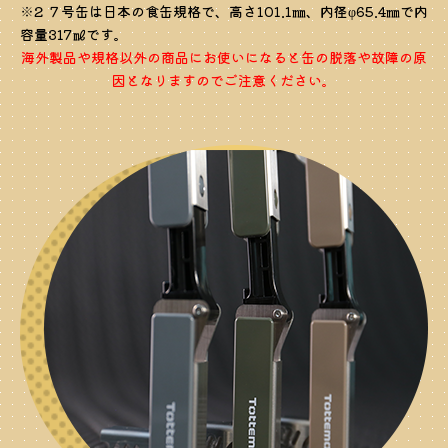
※2 ７号缶は日本の食缶規格で、高さ101.1㎜、内径φ65.4㎜で内
容量317㎖です。
海外製品や規格以外の商品にお使いになると缶の脱落や故障の原
因となりますのでご注意ください。