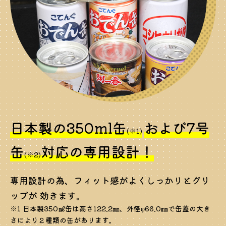
日本製の350ml缶
および7号
(※1)
缶
対応の専用設計！
(※2)
専用設計の為、フィット感がよくしっかりとグリ
ップが 効きます。
※1 日本製350㎖缶は高さ122.2㎜、外径φ66.0㎜で缶蓋の大き
さにより２種類の缶があります。